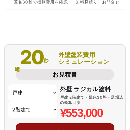
匿名30秒で概算費用を確認
無料見積り・お問合せ
20
外壁塗装費用
秒
シミュレーション
匿名
お見積書
外壁 ラジカル塗料
戸建 2階建て・延床30坪・足場込
の概算目安
¥553,000