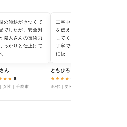
根の傾斜がきつくて
工事中に気になった点
も
配でしたが、安全対
を伝えるとすぐに対応
で
と職人さんの技術力
してくれ、現場管理も
初
しっかりと仕上げて
丁寧でした。家を大切
に
れ…
に扱…
し…
 さん
ともひろ さん
けんた
★
★
★
5
★
★
★
★
★
4.66
★
★
★
代｜女性｜千歳市
60代｜男性｜苫小牧市
40代