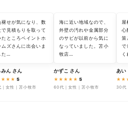
色褪せが気になり、数
海に近い地域なので、
屋
社で見積もりを取って
外壁の汚れや金属部分
心
いたところペイントホ
のサビが以前から気に
策
ームズさんに出会いま
なっていました。苫小
で
した…
牧店…
く
みん さん
かずこ さん
あい
★
★
★
★
5
★
★
★
★
★
5
★
★
代｜女性｜苫小牧市
60代｜女性｜苫小牧市
30