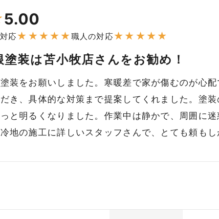
5.00
★
★
★
★
★
★
★
★
★
★
★
対応
職人の対応
根塗装は苫小牧店さんをお勧め！
の塗装をお願いしました。寒暖差で家が傷むのが心配
ただき、具体的な対策まで提案してくれました。塗装
ぱっと明るくなりました。作業中は静かで、周囲に迷
寒冷地の施工に詳しいスタッフさんで、とても頼もし