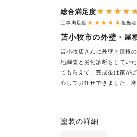
★
★
★
★
総合満足度
★
★
★
★
★
工事満足度
担当者
苫小牧市の外壁・屋
苫小牧店さんに外壁と屋根
地調査と劣化診断をしてい
てもらえて、完成後は家が
心してお任せできました。
塗装の詳細