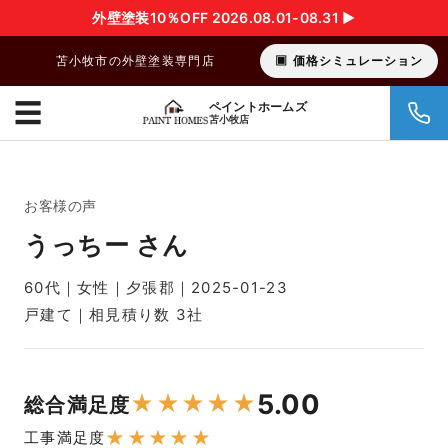
外壁塗装10％OFF 2026.08.01-08.31 ▶︎
苫小牧市の外壁塗装専門店
価格シミュレーション
☰
ペイントホームズ
苫小牧店
お客様の声
うっちー さん
60代｜女性｜夕張郡｜2025-01-23
戸建て｜相見積り数 3社
5.00
★
★
★
★
★
総合満足度
★
★
★
★
★
工事満足度