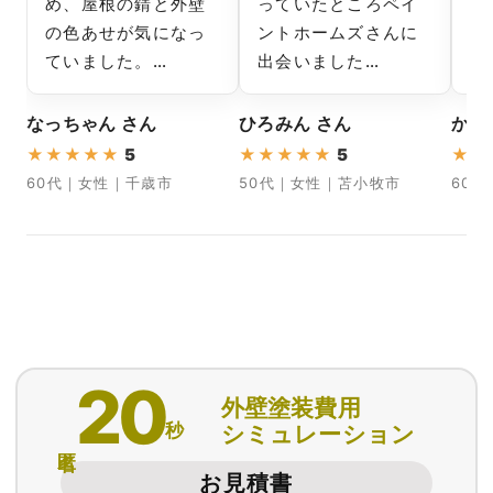
め、屋根の錆と外壁
っていたところペイ
属
の色あせが気になっ
ントホームズさんに
か
ていました。…
出会いました…
し
なっちゃん さん
ひろみん さん
かず
★
★
★
★
★
5
★
★
★
★
★
5
★
★
60代｜女性｜千歳市
50代｜女性｜苫小牧市
60
20
外壁塗装費用
秒
シミュレーション
匿名
お見積書